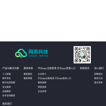
02
能耗与环境管理：提供整体园区的能耗监控板块，对园区内整个区域的用电、
用水等能源耗散情况进行分类分项的统计，实现社区内涵盖水、电、汽、燃
气、热力等全能源介质的能耗数据自动采集、实时监控、能耗动态分析、能源
结构优化的全面管理；建立科学、完善的能耗指标和能源评价体系，加强能源
03
使用的计划性、提高能源利用率、均衡能源负荷。
资产管理：对园区内各类资产进行实时监控，包括基础设施、办公设备、动环
设备、水电管路、IT设备等，系统随时调取查看各类设备的运行状态信息。当设
备发生告警时，通过短信、微信消息等方式推送给管理人员，进而在系统的3D
场景中快速定位故障设备，帮助运维人员及时解决问题。
产品与解决方案
服务体系
开云app注册登录-开云app登录入口
新闻资讯
加入我们
人工智能
服务级别
企业简介
招聘岗位
数字孪生
服务网络
开云app注册登录-开云app登录入口
联系方式
数字化转型解
服务网络
留言表单
安全服务
荣誉资质
运维服务
企业风采
技术咨询服务
联系我们