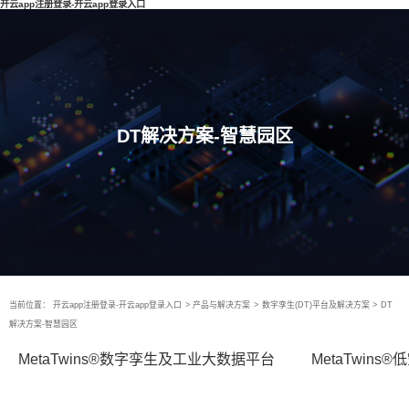
开云app注册登录-开云app登录入口
DT解决方案-智慧园区
当前位置：
开云app注册登录-开云app登录入口
>
产品与解决方案
>
数字孪生(DT)平台及解决方案
>
DT
解决方案-智慧园区
MetaTwins®数字孪生及工业大数据平台
MetaTwin