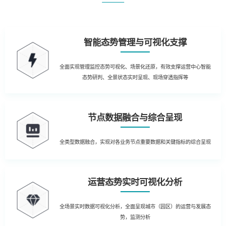
智能态势管理与可视化支撑
全面实现管理监控态势可视化、场景化还原，有效支撑运营中心智能
态势研判、全景状态实时呈现、现场穿透指挥等
节点数据融合与综合呈现
全类型数据融合，实现对各业务节点重要数据和关键指标的综合呈现
运营态势实时可视化分析
全场景实时数据可视化分析，全面呈现城市（园区）的运营与发展态
势，监测分析