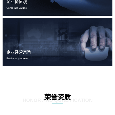
企业价值观
Corporate values
企业经营宗旨
Business purpose
荣誉资质
HONOR AND QUALIFICATION