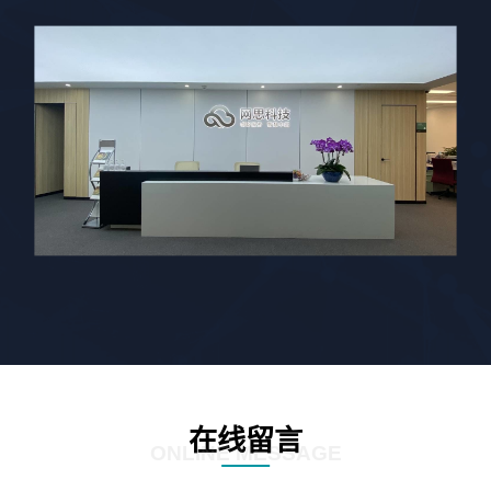
在线留言
ONLINE MESSAGE