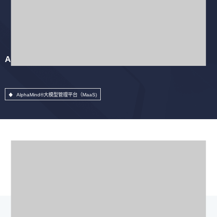
AlphaMind®大模型管理平台（MaaS)
AlphaMind®大模型管理平台（MaaS)