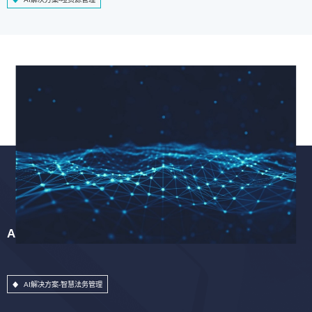
AI解决方案-智慧法务管理
AI解决方案-智慧法务管理