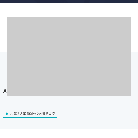
AI解决方案-新闻公文AI智慧风控
AI解决方案-新闻公文AI智慧风控