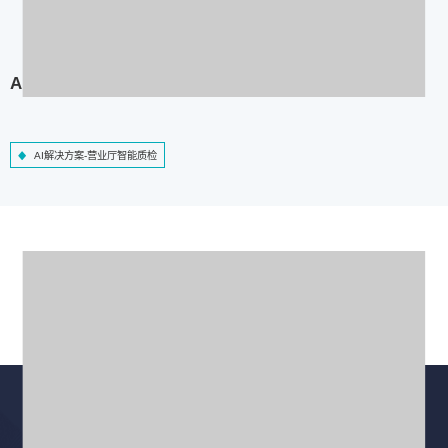
AI解决方案-营业厅智能质检
AI解决方案-营业厅智能质检