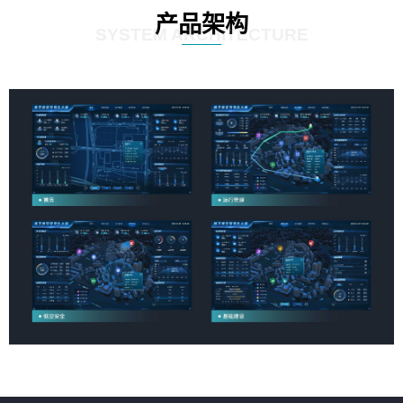
产品架构
SYSTEM ARCHITECTURE