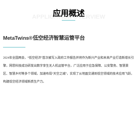
应用概述
APPLICATION OVERVIEW
MetaTwins®低空经济智慧运管平台
2024年全国两会，“低空经济”首次被写入政府工作报告并将作为新兴产业和未来产业打造新增长引
擎，网思科技成功研发出数字孪生无人机运管平台，广泛应用于应急保障、公安警务、智慧景
区、智慧乡村等多个领域，加速布局“天空之城”，实现了从地面交通到低空领域的技术应用飞跃，
构建低空经济领域新质生产力。