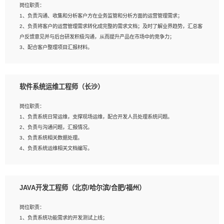
岗位职责：
建深度学习系统环境；
1、负责沟通、收集和分析客户方在业务监管和分析方面的运营管理需求；
4、熟悉OPENCV、HALCON等常用图像处理软件，熟练进行图像处理；
2、负责将客户的运营管理需求转化成完整的需求文档；及时了解业界趋势，汇总客
5、熟悉主流的分类算法、聚类算法和关联分析算法原理，能熟练使用神经网络算法
户反馈意见并与后台研发积极沟通，从而提升产品在市场中的竞争力；
的进行业务建模；
3、配合客户整理项目汇报材料。
6、对OCR领域有深入的研究，熟悉模型调参，压缩和整型化方法；
7、熟悉mysql、oracle、MongoDB、redis等其中一种数据库使用。
岗位要求：
软件系统运维工程师（长沙）
1、3年以上运营或解决方案的工作经验。
2、具备良好的逻辑能力、沟通能力和文字处理能力，能够从海量数据中发现关键特
岗位职责：
征，可独立提出完整的优化方案,并推动方案执行达成结果；熟练使用PPT、
1、负责系统日常运维，支撑现场运维，配合开发人员处理系统问题。
WORD、EXCEL等办公软件；
2、负责与沟通问题，汇报情况。
3、深入理解公司各项AI产品和技术信息；具有较强的文档编写能力，能独立撰写
3、负责系统相关数据处理。
PPT、方案建议书等，面试时需携带个人制作的专业PPT文件进行展示。
4、负责系统运维相关文档编写。
5、负责现场对接客户，沟通事项。
JAVA开发工程师（北京/哈尔滨/合肥/福州）
岗位要求：
1、计算机相关专业本科以上学历，1年以上软件系统运维经验。
岗位职责：
2、精通linux命令。
1、负责系统功能需求的开发测试上线；
3、熟悉oracle、mysql 数据库。