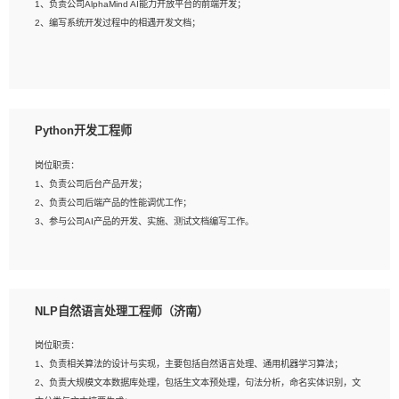
1、负责公司AlphaMind AI能力开放平台的前端开发；
3、具备良好的交流协调能力，有较强的责任感、工作积极主动；
2、编写系统开发过程中的相遇开发文档；
4、有较强的系统需求分析、文档编写能力、沟通能力；
5、具备与多团队合作的经验，良好团队协作精神；
岗位要求：
1、全日制本科及以上学历，计算机相关专业毕业，一年以上前端开发工作经验；
2、熟练掌握HTML、CSS、JavaScript等web相关技术；
Python开发工程师
3、熟悉react/vue/angular任何一种前端框架，熟悉react优先；
4、熟悉webpack配置和git操作；
岗位职责：
5、善于沟通，具有团队意识；
1、负责公司后台产品开发；
2、负责公司后端产品的性能调优工作；
3、参与公司AI产品的开发、实施、测试文档编写工作。
岗位要求:
1、计算机相关专业，本科及以上学历，2年以上后端开发经验，有过运营商项目经
NLP自然语言处理工程师（济南）
验的更佳；
2、熟练python编程语言，熟悉服务端开发流程，熟悉常见的算法和数据结构；
岗位职责：
3、熟悉数据库开发，熟悉Mysql、Oracle、MongoDb数据库应用开发其中一种；
1、负责相关算法的设计与实现，主要包括自然语言处理、通用机器学习算法；
4、熟悉Python Wed框架（Django/Flask...）代码能力优秀，熟悉编码规范和具备
2、负责大规模文本数据库处理，包括生文本预处理，句法分析，命名实体识别，文
良好的文档编写能力）；