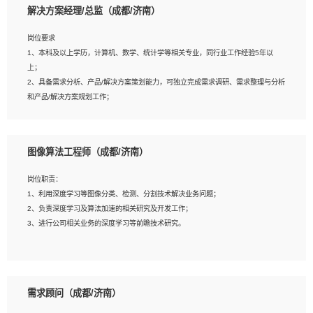
解决方案经理/总监（成都/济南）
岗位要求
岗位要求：
1、本科及以上学历，计算机、数学、统计学等相关专业，同行业工作经验5年以
1、全日制统招本科及以上学历，计算机相关专业毕业，5年以上开发工作经验；
上；
2、具有扎实的java编程功底和良好的编码习惯，有分布式、多线程及高并发系统开
2、具备需求分析、产品/解决方案策划能力，可独立完成需求调研、需求整理与分析
发经验和性能调优经验尤佳；熟悉JVM调优；掌握基础中间件、基础架构方案和云
和产品/解决方案规划工作；
平台、云产品功能特性，熟练使用相关平台的功能和了解其背后实现机制；
3、逻辑缜密，对用户产品/解决方案体验敏感，对数据敏感，有产品/解决方案意
3、精通主流开发框架经验，精通一门主流开发语言；熟悉主流开源框架源码；
识，有主见，以数据为驱动，以结果为导向；
4、具有一定的大中型项目参与经验，有中间件、基础组件和框架的研发经验，具备
4、具有丰富的AI产品/解决方案解决方案经验，能够针对客户的需求，快速响应输出
研发管理流程建设经验；
图像算法工程师（成都/济南）
相关的解决方案，包括视频分析、图像识别、NLP、OCR、机器学习等；
5、熟悉Spring、Mybatis等开源框架和常用apache组件,熟悉Web服务端开发的各
5、具备AI技术背景，掌握TensorFlow、PyTorch、Spark MLlib、SK-Learn等常见
种常用框架和技术Springboot、Shiro、springcloud等；熟悉Linux常用命令和了解
岗位职责：
AI算法框架，对人脸识别、目标检测、图像识别、OCR、NLP等AI算法有深刻理
常用脚本语言，较丰富的线上系统运维经验，复杂问题排查思路清晰。
1、利用深度学习等图像分类、检测、分割技术解决业务问题；
解。具有AI平台级产品/解决方案从业经验者优先。具有大数据技术背景者优先；
2、负责深度学习及算法加速的相关研究及开发工作；
6、具备良好的客户意识与沟通能力，善于学习思考、创新与团队协作，认真负责、
3、进行公司相关业务的深度学习等前瞻技术研究。
执行力与抗压力强。
岗位要求：
1、统招本科以上学历，图形图像、计算机或数学相关专业；
需求顾问（成都/济南）
2、2年以上图像处理开发经验，熟悉python和spark开发；
3、熟练使用TensorFlow、Theano、Keras 及 Caffe 任意一种主流深度学习框架搭