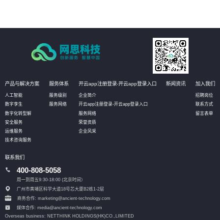
产品与解决方案
服务体系
开云app注册登录-开云app登录入口
新闻资讯
加入我们
人工智能
服务级别
企业简介
招聘岗位
数字孪生
服务网络
开云app注册登录-开云app登录入口
联系方式
数字化转型解
服务网络
留言表单
安全服务
荣誉资质
运维服务
企业风采
技术咨询服务
联系我们
400-808-5058
周一到周五9:30-18:00 (北京时间）
广州市黄埔区科学大道18号芯大厦B2栋1-2层
商务合作: marketing@ancient-technology.com
媒体合作: media@ancient-technology.com
Overseas business: NETTHINK HOLDINGS(HK)CO.,LIMITED