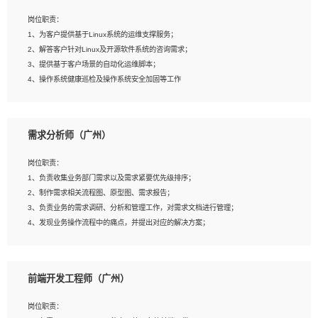
3、能对影片后期进行整体调色控制，具备一定审美感；
岗位职责：
4、在剪辑上会思考，有一定编导思维；
1、为客户提供基于Linux系统的运维支撑服务；
5、踏实， 勤奋，愿意在工作中不断学习，提高自我；
2、解答客户针对Linux及开源软件系统的咨询需求；
6、能与同事友好相处。
3、提供基于客户场景的自动化运维脚本；
4、操作系统健康巡检及操作系统安全加固等工作
岗位要求：
需求分析师（广州）
1、全日制本科计算机相关专业毕业，3年以上相关工作经验；
2、精通linux操作系统的运行维护，具有故障处理的能力
岗位职责：
3、熟练使用脚本语言，shell/python任一种，熟练使用Ansible
1、负责收集业务部门需求以及需求紧要优先级排序；
4、熟悉linux常见服务、中间件的基本原理、部署以及故障处理，如：Mysql、
2、制作需求相关流程图、原型图、需求报告；
Apache、Nginx、Zabbix、Kafka等
3、负责业务的需求调研、分析和管理工作，对需求文档进行管理；
5、熟悉主流虚拟化技术，如：VMware、KVM
4、发现业务操作流程中的痛点，并提出对应的解决方案；
6、具备网络方面的基础知识，熟悉常见的网络协议，如TCP/IP，转发原理，路由优
5、完成其他上级领导交予的任务和工作。
先级等
7、了解容器技术，熟悉docker或podman
8、有良好的文档编写能力和沟通能力，有RHCE证书优先
前端开发工程师（广州）
岗位要求：
1、本科以上学历，一年以上需求分析相关经验者优先；
岗位职责：
2、熟悉产品及需求规划工具，如:Axure、Xmind、MS Project等；