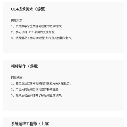
1、全日制本科相关专业，具有相关开发经验?年以上；
UE4技术美术（成都）
2、熟练掌握 Unity3D 程序开发，精通 C# 语言开发；
3、具有大量插件的使用调试经历，开发测试过 UWP 端程序者优先；
岗位职责：
4、有良好的沟通能力和团队合作意识；
1、负责数字孪生数据可视化的特效制作；
5、开发过 HoloLens 程序者优先。
2、参与公司 UE4 项目的支援开发；
3、特殊情况下参与3D模型 制作及其他相关制作；
岗位要求：
1、全日制本科以上学历，美术、动画相关专业毕业，具有相关效果制作经验2年以
视频制作（成都）
上；
2、熟练掌握 Particle 或 Niagara 制作特效模块；
岗位职责：
3、想象力丰富, 有一定的艺术审美深度；
1、各类企业宣传片视频的剪辑和片头片尾包装；
4、有良好的场景特效搭建功底；
2、广告片的后期剪辑与整体特效合成；
5、熟悉 3Ds Max 或者 Maya；
3、特效及动画制作并了解后期合成软件。
6、有良好的沟通能力和团队合作意识；
7、参与过建筑结构表现相关项目者优先
岗位要求：
1、热爱影视，责任心强，有强烈的兴趣和后期制作的主观能动性；
系统运维工程师（上海）
2、熟练使用After Effect、Photo Shop、熟练掌握视频剪辑和特效包装软件；