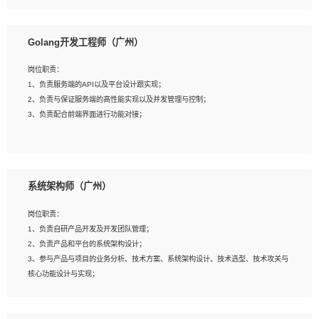
8、具有HCIE/H3CIE/VMware/阿里云等云计算方向认证者优先；
岗位要求：
1、本科以上相关专业毕业，拥有三年以上相关数据工作经验经验。
Golang开发工程师（广州）
2、熟悉PostgreSQL、redis、MongoDB、ElasticSearch等开源数据库运维管理，
拥有开发经验优先。
岗位职责：
3、熟悉Oracle、MySQL、SQLServer中一种或多种优先。
1、负责服务端的API以及平台设计跟实现；
4、熟悉Hadoop、HBASE、Spark等大数据平台优先。
2、负责与保证服务端的高性能实现以及并发管理与控制；
5、熟悉linux或任意一种unix操作系统，如有较强操作系统侧工作经验者优先。
3、负责配合前端界面进行功能对接；
6、具备丰富的项目实施经验，较强的自我学习能力。
7、责任心强，为人友好，沟通能力强，具有良好的团队意识。
岗位要求：
1、本科及以上学历，计算机相关专业；
系统架构师（广州）
2、1年以上Golang开发工作经验，能独立完成相应项目开发；
3、基础扎实、熟悉数据结构与算法，熟悉多线程、多进程、IO复用等并发编程思维
岗位职责：
与实现，熟悉常用开源框架及设计模式；
1、负责自研产品开发及开发团队管理；
4、熟悉Golang、连接池、消息队列等组件使用、熟悉后端开发、测试、调试流程
2、负责产品和平台的系统架构设计；
跟工具使用；
3、参与产品与项目的业务分析、技术方案、系统架构设计、技术选型、技术攻关与
5、对技术有激情，喜欢钻研，能快速接受和掌握新技术，学习能力和工作责任心
核心功能设计与实现；
强，良好的沟通表达能力和团队协作能力。
4、根据业务及技术发展，做前瞻性的技术分析、研究及应用；
5、根据业务架构设计与业务需求，上接业务设计下接系统设计，编写系统概要设
计，指导技术骨干进行系统详细设计。