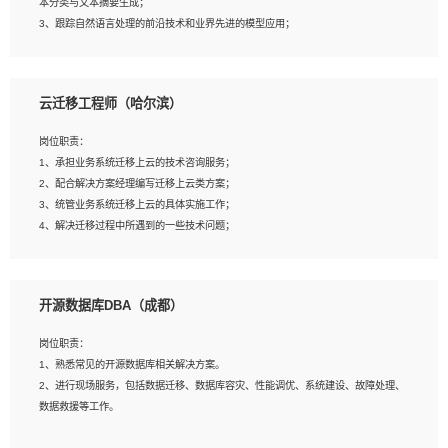
本分类与文本摘要生成；
5、沟通表达能力强，具备团队协作能力。
3、跟踪自然语言处理的前沿技术和业界先进的模型应用；
4、负责问答系统的搭建和知识图谱的建立；
云迁移工程师（哈尔滨）
岗位要求：
1、1年及以上自然语言处理方向研究或工作经验，统招本科及以上学历；
岗位职责：
2、熟悉tensorflow，keras，pytorch等常规深度学习框架，快速根据客户需求实现
1、承担业务系统迁移上云的技术咨询服务；
有效的模型；
2、配合解决方案经理编写迁移上云类方案；
3、熟悉掌握至少一种编程语言，如：Python，Java；
3、统管业务系统迁移上云的具体实施工作；
4、 熟悉NLP相关算法与实现；
4、解决迁移过程中所遇到的一些技术问题；
5、至少有一次及以上问答系统的项目实践，熟悉问答系统全流程开发者优先；
6、有较强的问题分析和处理能力，良好的团队合作意识；
7、 参与过相关竞赛或科研项目者优先。
岗位要求：
开源数据库DBA（成都）
1、专科及以上学历，三年以上工作经验，计算机等相关专业；
2、具备常见业务系统资源评估、部署优化和故障排查的能力；
岗位职责：
3、熟悉常见操作系统、存储、网络、 IO 等相关原理；
1、熟悉常见的开源数据库相关解决方案。
4、具有迁移工具实操经验，具备P2V、V2V迁移能力；
2、进行现场服务，包括数据迁移、数据库容灾、性能调优、系统建设、故障处理、
5、熟练华为、VMware虚拟化、云计算及云存储技术；
数据救援等工作。
6、熟悉主流数据库、应用服务器、中间件部署架构和运维方法；
7、具备资源池迁移、应用及数据迁移、异构数据迁移相关经验；