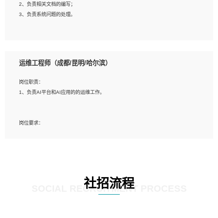
2、负责相关文档的编写；
4、善于沟通，具有良好的团队合作精神和协作能力。
3、负责系统问题的处理。
5、必须有实际的生产环境系统维护经验。
6、有中国移动安全态势系统相关项目经验优先考虑。
岗位要求：
1、精通java编程，熟悉vue和jsp编程；
运维工程师（成都/昆明/哈尔滨）
2、熟悉linux命令；
3、熟练使用springmvc、springcloud、webservice等框架进行开发；
岗位职责：
4、熟练使用oracle、mysql进行开发；
1、负责AI平台和AI应用的的运维工作。
5、熟悉流程开发如使用activiti；
6、计算机相关专业本科以上学历，3年以上开发工作经验。
岗位要求：
1、计算机相关专业，大专以上学历，2年以上开发运维工作经验；
2、必须具备的能力：有丰富的运维开发和K8S运维经验；熟悉K8S、Git、docker
等相关工具使用；熟练掌握Linux环境下的Shell语言 ；工作责任感强、具有良好的
沟通能力、服务意识；
3、掌握Linux环境下的Python编程语言；
社招流程
4、掌握DevOps思想、方法和流程。Jenkins工具使用；
SOCIAL RECRUITMENT PROCESS
5、掌握常见中间件配置与优化，如mysql、nginx等；
6、掌握服务器的维护，熟悉linux系统的常用操作；
7、掌握和第三方系统API接口的维护操作，和安全漏洞扫描的修复工作。